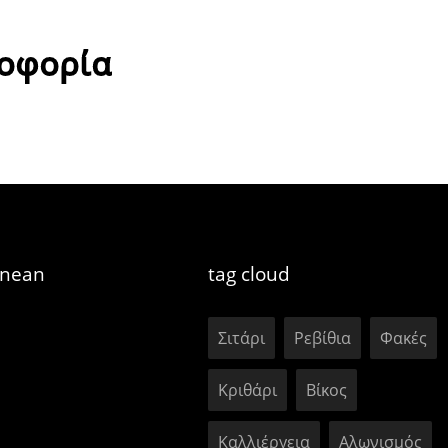
ροφορία
anean
tag cloud
Σιτάρι
Ρεβίθια
Φακές
Κριθάρι
Βίκος
Καλλιέργεια
Αλωνισμός